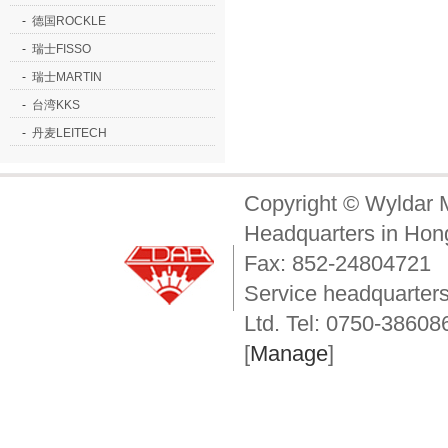
-
德国ROCKLE
-
瑞士FISSO
-
瑞士MARTIN
-
台湾KKS
-
丹麦LEITECH
Copyright © Wyldar M
Headquarters in Hon
Fax: 852-24804721
Service headquarter
Ltd. Tel: 0750-3860
[
Manage
]