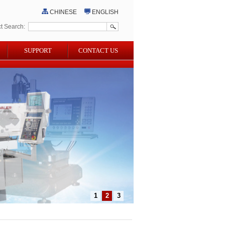
CHINESE
ENGLISH
ct Search:
SUPPORT
CONTACT US
1
2
3