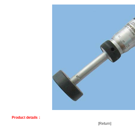
Product details：
[Return]